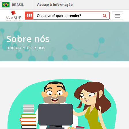
Início
Sobre nós
Cursos
Início
/
Sobre nós
Parceiros
Sobre nós
Transparência
Ajuda
Entrar
Cadastrar