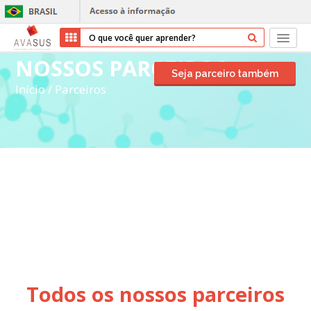
NOSSOS PARCEIROS
Início
Seja parceiro também
Início
/
Parceiros
Cursos
Parceiros
Sobre nós
Transparência
Ajuda
Entrar
Todos os nossos parceiros
Cadastrar