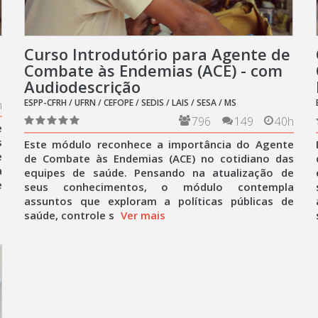
Curso Introdutório para Agente de
Combate às Endemias (ACE) - com
Audiodescrição
ESPP-CFRH / UFRN / CEFOPE / SEDIS / LAIS / SESA / MS
h
796
149
40h
e
s
Este módulo reconhece a importância do Agente
e
de Combate às Endemias (ACE) no cotidiano das
a
equipes de saúde. Pensando na atualização de
e
seus conhecimentos, o módulo contempla
assuntos que exploram a políticas públicas de
saúde, controle s
Ver mais