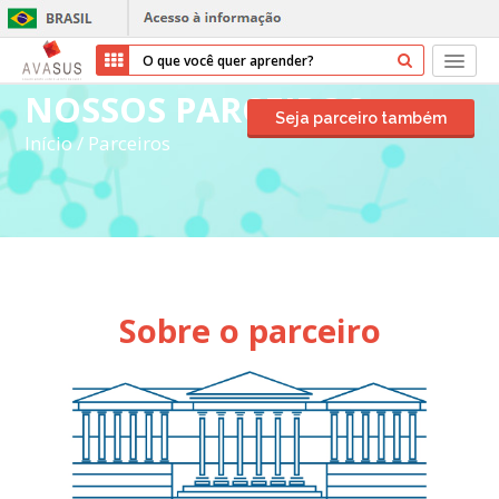
NOSSOS PARCEIROS
Início
Seja parceiro também
Início
/
Parceiros
Cursos
Parceiros
Sobre nós
Sobre o parceiro
Transparência
Ajuda
Entrar
Cadastrar