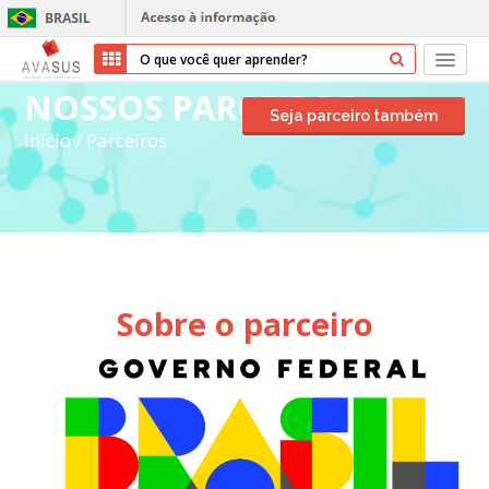
NOSSOS PARCEIROS
Início
Seja parceiro também
Início
/
Parceiros
Cursos
Parceiros
Sobre nós
Sobre o parceiro
Transparência
Ajuda
Entrar
Cadastrar