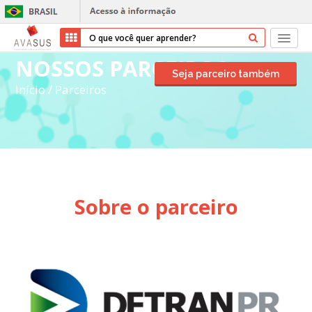
NOSSOS PARCEIROS
Início
Seja parceiro também
Início
/
Parceiros
Cursos
Parceiros
Sobre nós
Sobre o parceiro
Transparência
Ajuda
Entrar
Cadastrar