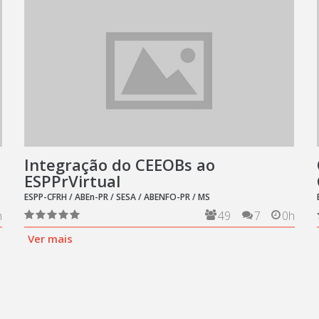
Integração do CEEOBs ao
ESPPrVirtual
ESPP-CFRH / ABEn-PR / SESA / ABENFO-PR / MS
h
49
7
0h
Ver mais