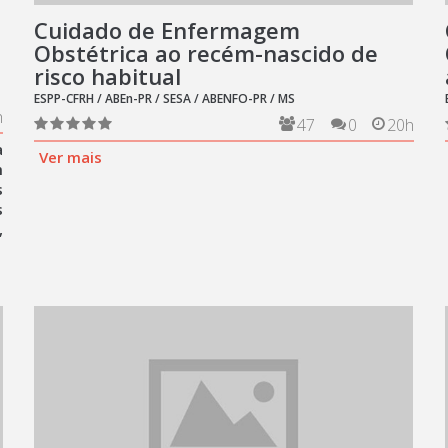
Cuidado de Enfermagem
Obstétrica ao recém-nascido de
risco habitual
ESPP-CFRH / ABEn-PR / SESA / ABENFO-PR / MS
h
47
0
20h
a
Ver mais
m
s
s
,