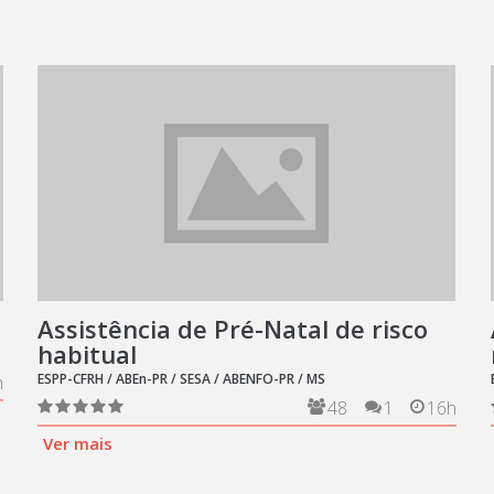
Assistência de Pré-Natal de risco
habitual
ESPP-CFRH / ABEn-PR / SESA / ABENFO-PR / MS
h
48
1
16h
Ver mais