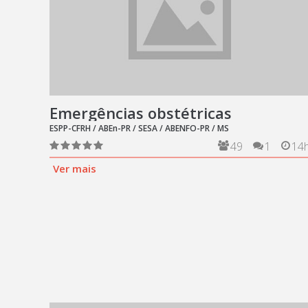
Emergências obstétricas
ESPP-CFRH / ABEn-PR / SESA / ABENFO-PR / MS
49
1
14
Ver mais