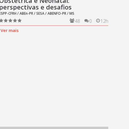
Obstétrica e Neonatal:
perspectivas e desafios
ESPP-CFRH / ABEn-PR / SESA / ABENFO-PR / MS
48
0
12h
Ver mais