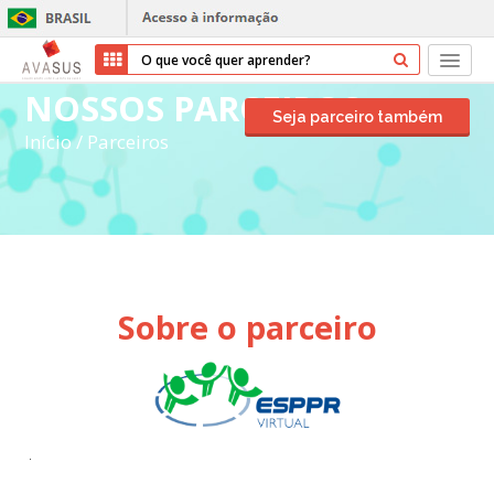
NOSSOS PARCEIROS
Início
Seja parceiro também
Início
/
Parceiros
Cursos
Parceiros
Sobre nós
Sobre o parceiro
Transparência
Ajuda
Entrar
.
Cadastrar