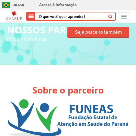
NOSSOS PARCEIROS
Início
Seja parceiro também
Início
/
Parceiros
Cursos
Parceiros
Sobre nós
Sobre o parceiro
Transparência
Ajuda
Entrar
Cadastrar