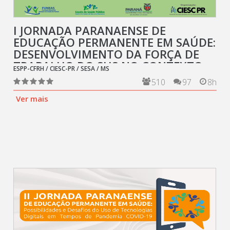
I JORNADA PARANAENSE DE
EDUCAÇÃO PERMANENTE EM SAÚDE:
DESENVOLVIMENTO DA FORÇA DE
TRABALHO DO SUS NO CONTEXTO
ESPP-CFRH / CIESC-PR / SESA / MS
DA COVID-19
510
97
8h
Ver mais