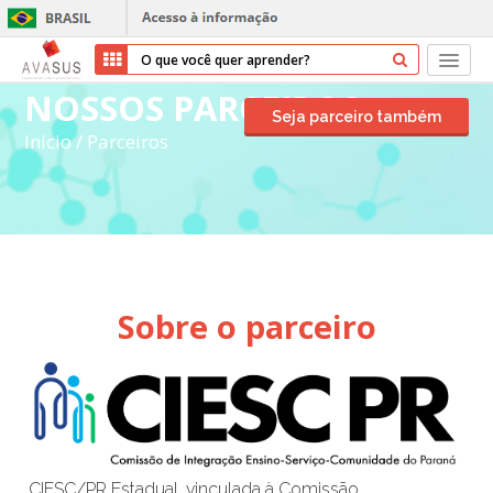
NOSSOS PARCEIROS
Início
Seja parceiro também
Início
/
Parceiros
Cursos
Parceiros
Sobre nós
Sobre o parceiro
Transparência
Ajuda
Entrar
Cadastrar
CIESC/PR Estadual, vinculada à Comissão