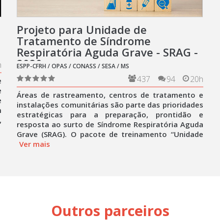
Projeto para Unidade de
Tratamento de Síndrome
Respiratória Aguda Grave - SRAG -
2020
h
ESPP-CFRH / OPAS / CONASS / SESA / MS
437
94
20h
e
e
Áreas de rastreamento, centros de tratamento e
e
instalações comunitárias são parte das prioridades
m
estratégicas para a preparação, prontidão e
,
resposta ao surto de Síndrome Respiratória Aguda
Grave (SRAG). O pacote de treinamento “Unidade
Ver mais
Outros parceiros