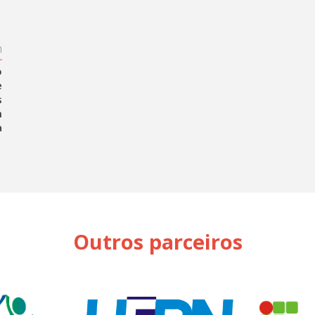
h
o
e
s
m
a
Outros parceiros