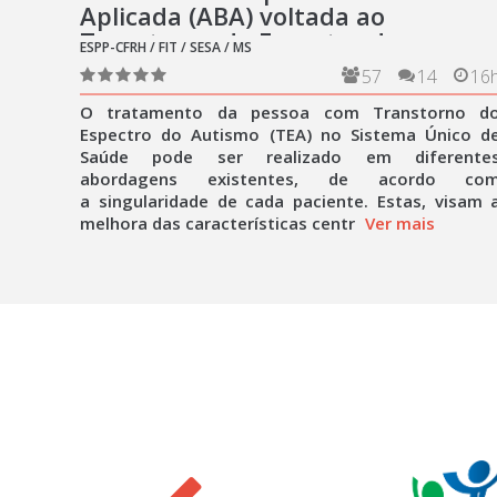
Aplicada (ABA) voltada ao
Transtorno do Espectro do
ESPP-CFRH / FIT / SESA / MS
Autismo (TEA).
57
14
16
O tratamento da pessoa com Transtorno d
Espectro do Autismo (TEA) no Sistema Único d
Saúde pode ser realizado em diferente
abordagens existentes, de acordo co
a singularidade de cada paciente. Estas, visam 
melhora das características centr
Ver mais