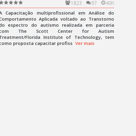
autismo (TEA)
1823
97
40h
A Capacitação multiprofissional em Análise do
Comportamento Aplicada voltado ao Transtorno
do espectro do autismo realizada em parceria
com The Scott Center for Autism
Treatment/Florida Institute of Technology, tem
como proposta capacitar profiss
Ver mais