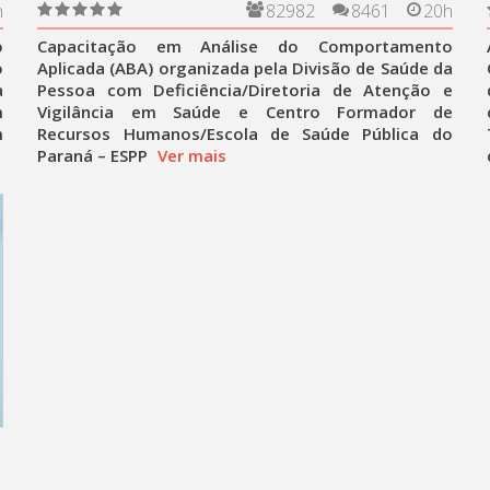
Cuidadores e Educadores
h
82982
8461
20h
o
Capacitação em Análise do Comportamento
o
Aplicada (ABA) organizada pela Divisão de Saúde da
a
Pessoa com Deficiência/Diretoria de Atenção e
m
Vigilância em Saúde e Centro Formador de
m
Recursos Humanos/Escola de Saúde Pública do
Paraná – ESPP
Ver mais