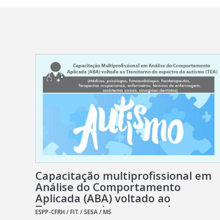
Capacitação multiprofissional em
Análise do Comportamento
Aplicada (ABA) voltado ao
Transtorno do espectro do
ESPP-CFRH / FIT / SESA / MS