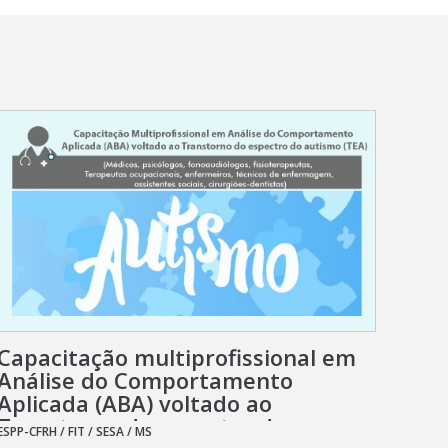
Capacitação multiprofissional em
Análise do Comportamento
Aplicada (ABA) voltado ao
Transtorno do espectro do
ESPP-CFRH / FIT / SESA / MS