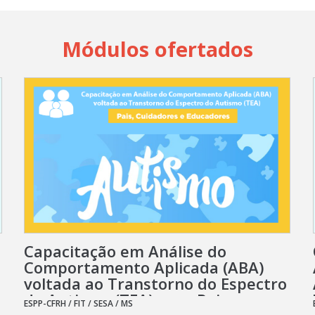
Módulos ofertados
Capacitação em Análise do
Comportamento Aplicada (ABA)
voltada ao Transtorno do Espectro
do Autismo (TEA) para Pais,
ESPP-CFRH / FIT / SESA / MS