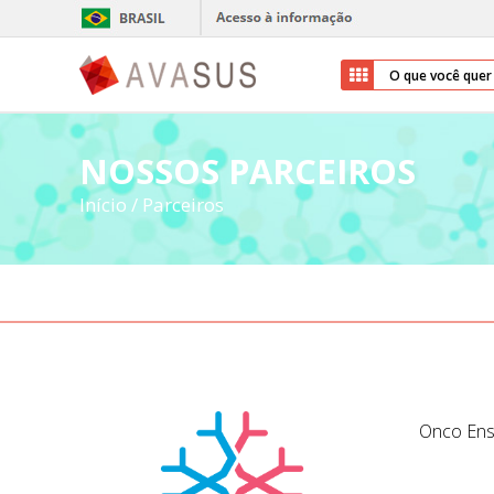
NOSSOS PARCEIROS
Início
/
Parceiros
Onco Ens