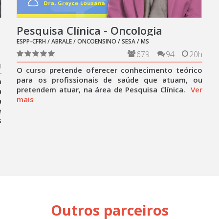
Pesquisa Clínica - Oncologia
ESPP-CFRH / ABRALE / ONCOENSINO / SESA / MS
679
94
20h
h
O curso pretende oferecer conhecimento teórico
para os profissionais de saúde que atuam, ou
m
pretendem atuar, na área de Pesquisa Clínica.
Ver
a
mais
à
e
s
Outros parceiros