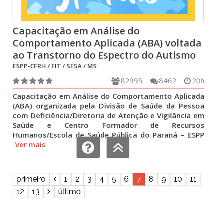
Capacitação em Análise do
Comportamento Aplicada (ABA) voltada
ao Transtorno do Espectro do Autismo
(TEA) para Pais, Cuidadores e
ESPP-CFRH / FIT / SESA / MS
Educadores
82995
8462
20h
Capacitação em Análise do Comportamento Aplicada
(ABA) organizada pela Divisão de Saúde da Pessoa
com Deficiência/Diretoria de Atenção e Vigilância em
Saúde e Centro Formador de Recursos
Humanos/Escola de Saúde Pública do Paraná – ESPP
Ver mais
primeiro
1
2
3
4
5
6
7
8
9
10
11
12
13
último