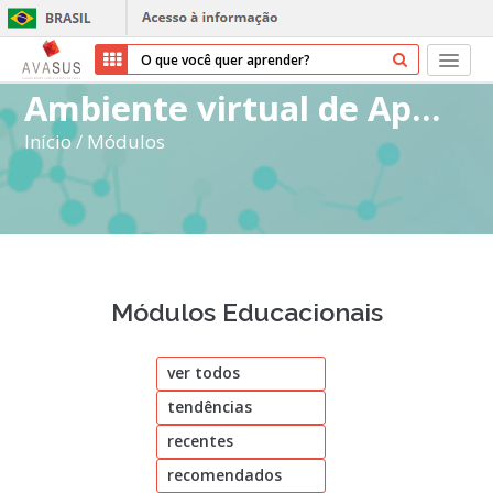
Ambiente virtual de Aprendizagem do SUS
Início
Início
/
Módulos
Cursos
Parceiros
Sobre nós
Módulos Educacionais
Transparência
ver todos
Ajuda
tendências
Entrar
recentes
Cadastrar
recomendados