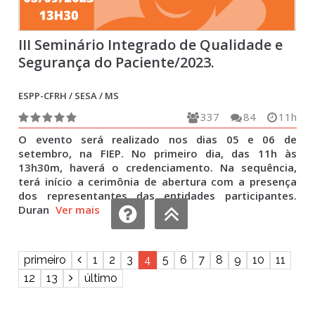
III Seminário Integrado de Qualidade e
Segurança do Paciente/2023.
ESPP-CFRH / SESA / MS
337
84
11h
O evento será realizado nos dias 05 e 06 de
setembro, na FIEP. No primeiro dia, das 11h às
13h30m, haverá o credenciamento. Na sequência,
terá início a cerimônia de abertura com a presença
dos representantes das entidades participantes.
Duran
Ver mais
primeiro
1
2
3
4
5
6
7
8
9
10
11
12
13
último