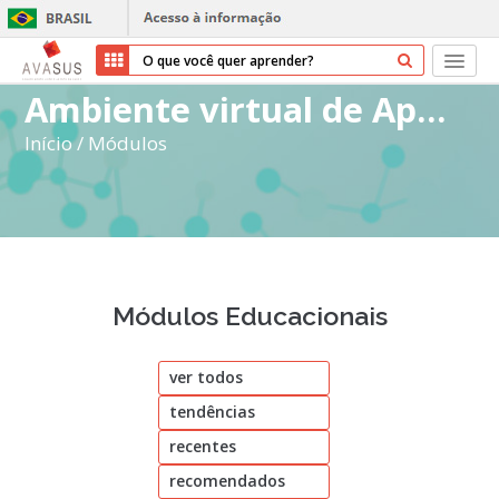
Ambiente virtual de Aprendizagem do SUS
Início
Início
/
Módulos
Cursos
Parceiros
Sobre nós
Módulos Educacionais
Transparência
ver todos
Ajuda
tendências
Entrar
recentes
Cadastrar
recomendados