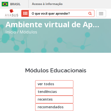
Ambiente virtual de Aprendizagem do SUS
Início
Início
/
Módulos
Cursos
Parceiros
Sobre nós
Módulos Educacionais
Transparência
ver todos
Ajuda
tendências
Entrar
recentes
Cadastrar
recomendados