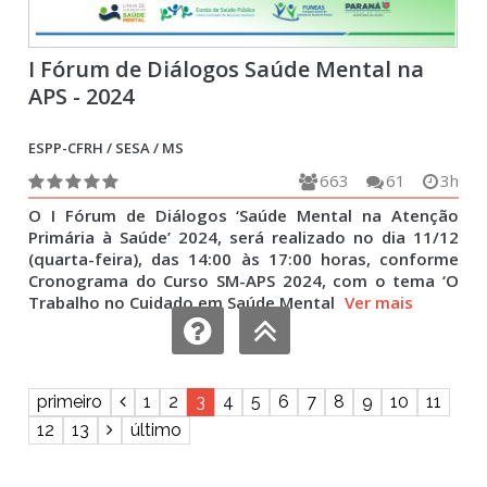
I Fórum de Diálogos Saúde Mental na
APS - 2024
ESPP-CFRH / SESA / MS
663
61
3h
O I Fórum de Diálogos ‘Saúde Mental na Atenção
Primária à Saúde’ 2024, será realizado no dia 11/12
(quarta-feira), das 14:00 às 17:00 horas, conforme
Cronograma do Curso SM-APS 2024, com o tema ‘O
Trabalho no Cuidado em Saúde Mental
Ver mais
primeiro
1
2
3
4
5
6
7
8
9
10
11
12
13
último