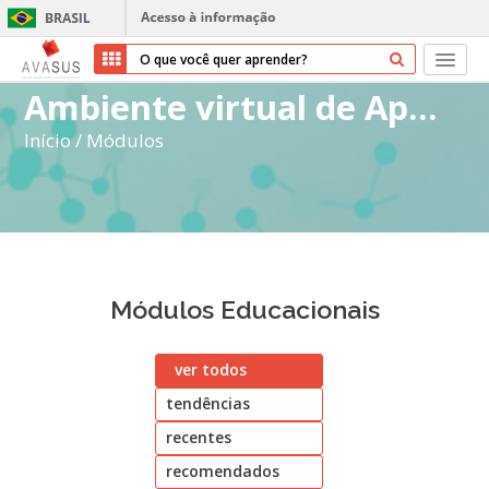
Ambiente virtual de Aprendizagem do SUS
Início
Início
/
Módulos
Cursos
Parceiros
Sobre nós
Módulos Educacionais
Transparência
ver todos
Ajuda
tendências
Entrar
recentes
Cadastrar
recomendados