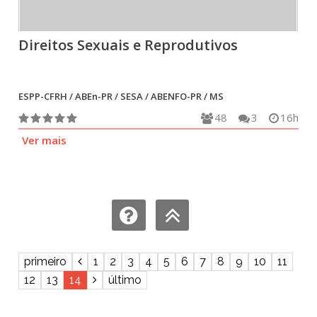
Direitos Sexuais e Reprodutivos
ESPP-CFRH / ABEn-PR / SESA / ABENFO-PR / MS
48
3
16h
Ver mais
primeiro
1
2
3
4
5
6
7
8
9
10
11
12
13
14
último