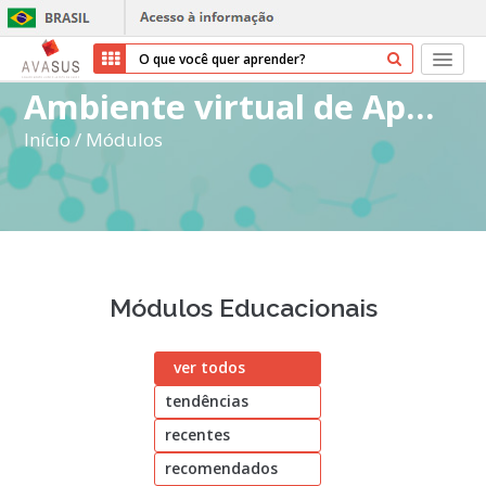
Ambiente virtual de Aprendizagem do SUS
Início
Início
/
Módulos
Cursos
Parceiros
Sobre nós
Módulos Educacionais
Transparência
ver todos
Ajuda
tendências
Entrar
recentes
Cadastrar
recomendados