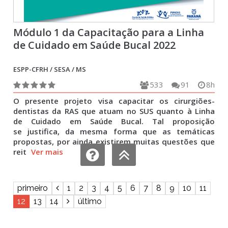
Módulo 1 da Capacitação para a Linha
de Cuidado em Saúde Bucal 2022
ESPP-CFRH / SESA / MS
533
91
8h
O presente projeto visa capacitar os cirurgiões-
dentistas da RAS que atuam no SUS quanto à Linha
de Cuidado em Saúde Bucal. Tal proposição
se justifica, da mesma forma que as temáticas
propostas, por ainda existirem muitas questões que
reit
Ver mais
primeiro
1
2
3
4
5
6
7
8
9
10
11
12
13
14
último