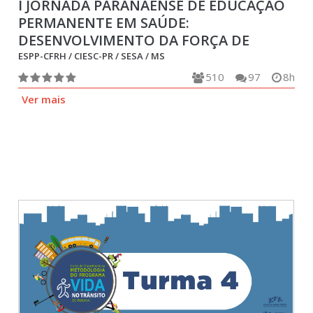
I JORNADA PARANAENSE DE EDUCAÇÃO
PERMANENTE EM SAÚDE:
DESENVOLVIMENTO DA FORÇA DE
TRABALHO DO SUS NO CONTEXTO DA
ESPP-CFRH / CIESC-PR / SESA / MS
COVID-19
510
97
8h
Ver mais