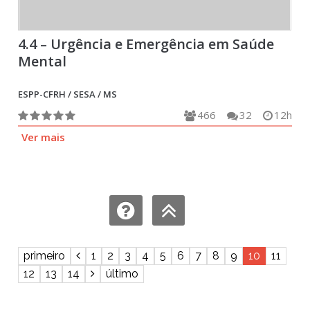
4.4 – Urgência e Emergência em Saúde
Mental
ESPP-CFRH / SESA / MS
466
32
12h
Ver mais
primeiro
1
2
3
4
5
6
7
8
9
10
11
12
13
14
último