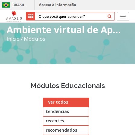
Ambiente virtual de Aprendizagem do SUS
Início
Início
/
Módulos
Cursos
Parceiros
Sobre nós
Módulos Educacionais
Transparência
ver todos
Ajuda
tendências
Entrar
recentes
Cadastrar
recomendados