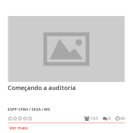
Começando a auditoria
ESPP-CFRH / SESA / MS
105
0
6h
Ver mais