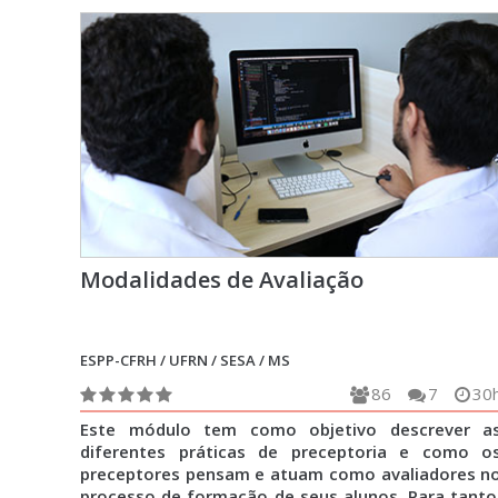
Modalidades de Avaliação
ESPP-CFRH / UFRN / SESA / MS
86
7
30
Este módulo tem como objetivo descrever a
diferentes práticas de preceptoria e como o
preceptores pensam e atuam como avaliadores n
processo de formação de seus alunos. Para tanto