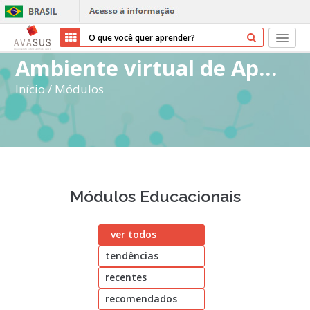
Ambiente virtual de Aprendizagem do SUS
Início
Início
/
Módulos
Cursos
Parceiros
Sobre nós
Módulos Educacionais
Transparência
ver todos
Ajuda
tendências
Entrar
recentes
Cadastrar
recomendados