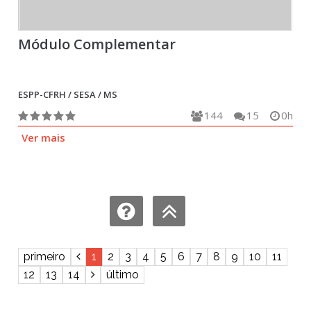
Módulo Complementar
ESPP-CFRH / SESA / MS
144
15
0h
Ver mais
primeiro
1
2
3
4
5
6
7
8
9
10
11
12
13
14
último