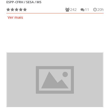
ESPP-CFRH / SESA / MS
242
11
20h
Ver mais