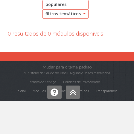
populares
filtros temáticos
0 resultados de 0 módulos disponíveis
Mudar para o tema padrão
Ministério da Saúde do Brasil. Alguns direitos reservados.
Termos de Serviço
Políticas de Privacidade
Inicial
Módulos
Parceiros
Sobre nós
Transparência