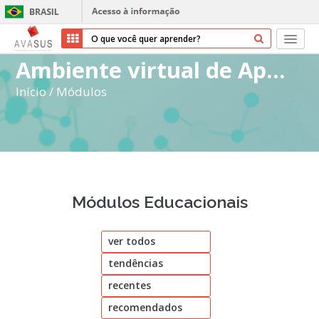
Ambiente virtual de Aprendizagem do SUS
Início
Início
/
Módulos
Cursos
Parceiros
Sobre nós
Módulos Educacionais
Transparência
ver todos
Ajuda
tendências
Entrar
recentes
Cadastrar
recomendados