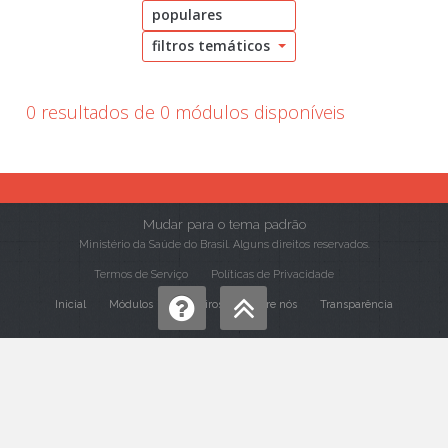
populares
filtros temáticos
0 resultados de 0 módulos disponíveis
Mudar para o tema padrão
Ministério da Saúde do Brasil. Alguns direitos reservados.
Termos de Serviço
Políticas de Privacidade
Inicial
Módulos
Parceiros
Sobre nós
Transparência