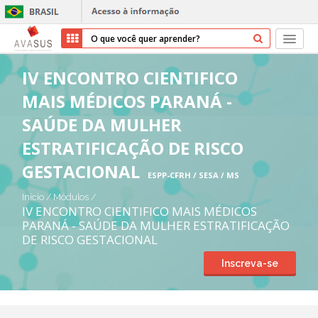
Início
IV ENCONTRO CIENTIFICO
MAIS MÉDICOS PARANÁ -
Cursos
SAÚDE DA MULHER
Parceiros
ESTRATIFICAÇÃO DE RISCO
GESTACIONAL
Sobre nós
ESPP-CFRH / SESA / MS
Início
/
Módulos
/
Transparência
IV ENCONTRO CIENTIFICO MAIS MÉDICOS
PARANÁ - SAÚDE DA MULHER ESTRATIFICAÇÃO
DE RISCO GESTACIONAL
Ajuda
Inscreva-se
Entrar
Cadastrar