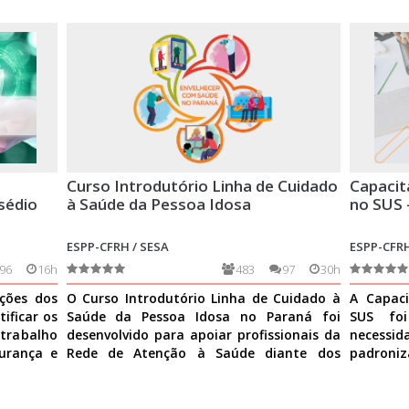
Curso Introdutório Linha de Cuidado
Capacit
sédio
à Saúde da Pessoa Idosa
no SUS 
ESPP-CFRH / SESA
ESPP-CFRH
96
16h
483
97
30h
ições dos
O Curso Introdutório Linha de Cuidado à
A Capaci
ificar os
Saúde da Pessoa Idosa no Paraná foi
SUS fo
 trabalho
desenvolvido para apoiar profissionais da
necess
urança e
Rede de Atenção à Saúde diante dos
padroniz
desafios do envelhe
Ver mais
nas ativi