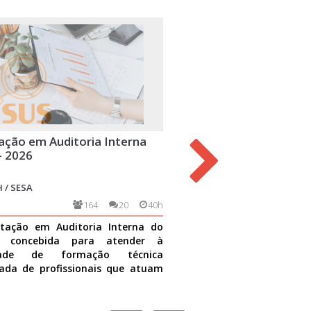
ação em Auditoria Interna
Trabalho com Grupos na
- 2026
Básica
 / SESA
ESPP-CFRH / UFRN / SESA
164
20
40h
3550
tação em Auditoria Interna do
O trabalho em grupo na ate
i concebida para atender à
uma das importantes est
idade de formação técnica
integração da equipe que g
ada de profissionais que atuam
cuidado à população assisti
dades de auditoria no S
Ver mais
direcionado
Ver mais