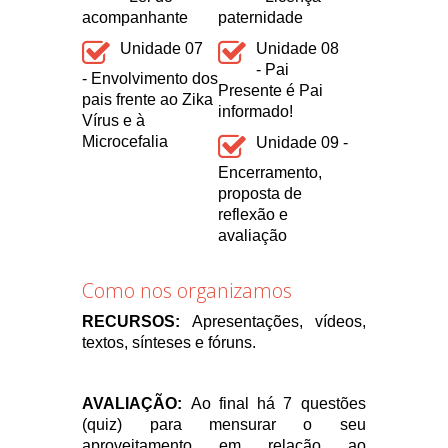
acompanhante
paternidade
Unidade 07
Unidade 08
- Pai
- Envolvimento dos
Presente é Pai
pais frente ao Zika
informado!
Vírus e à
Microcefalia
Unidade 09 -
Encerramento,
proposta de
reflexão e
avaliação
Como nos organizamos
RECURSOS:
Apresentações, vídeos,
textos, sínteses e fóruns.
AVALIAÇÃO:
Ao final há 7 questões
(quiz) para mensurar o seu
aproveitamento em relação ao