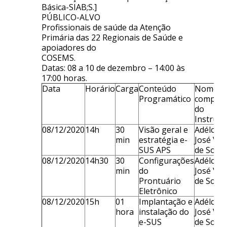
Básica-SIAB;S.]
PÚBLICO-ALVO
Profissionais de saúde da Atenção
Primária das 22 Regionais de Saúde e
apoiadores do
COSEMS.
Datas: 08 a 10 de dezembro – 14:00 às
17:00 horas.
Data
Horário
Carga
Conteúdo
Nome
Programático
complet
do
Instruto
08/12/2020
14h
30
Visão geral e
Adélcio
min
estratégia e-
José Vie
SUS APS
de Souz
08/12/2020
14h30
30
Configurações
Adélcio
min
do
José Vie
Prontuário
de Souz
Eletrônico
08/12/2020
15h
01
Implantação e
Adélcio
hora
instalação do
José Vie
e-SUS
de Souz