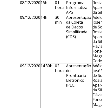
08/12/2020
16h
01
Programa
Rosiane
hora
Informatiza
Apareci
APS
da Silva
09/12/2020
14h
30
Apresentação
Adélcio
min
da Coleta
José Vie
de Dados
de Souz
Simplificada
Rosiane
(CDS)
Apareci
da Silva 
Flávia
Fonseca
Magalh
Godeny
09/12/2020
14:30h
02
Apresentação
Adélcio
horas
do
José Vie
Prontuário
de Souz
Eletrônico
Rosiane
(PEC)
Apareci
da Silva 
Flávia
Fonseca
Magalh