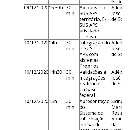
Godeny
09/12/2020
16:30h
30
Aplicativos e-
Adélcio
min
SUS APS
José Vie
território, E-
de Souz
SUS APS
atividade
coletiva
10/12/2020
14h
30
Integração do
Adélcio
min
e-SUS
José Vie
APS com
de Souz
sistemas
Próprios
10/12/2020
14h30
30
Validações e
Adélcio
min
integrações
José Vie
realizadas
de Souz
na base
federal
10/12/2020
15h
30
Apresentação
Sidneya
min
do
Marques
Sistema de
Rosiane
Informação
Apareci
em Saúde
da