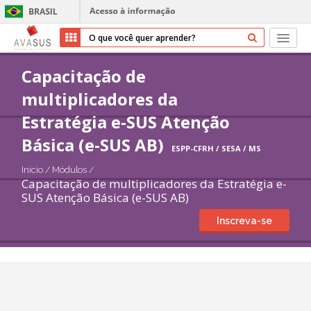
Início
Capacitação de
multiplicadores da
Cursos
Estratégia e-SUS Atenção
Parceiros
Básica (e-SUS AB)
ESPP-CFRH / SESA / MS
Sobre nós
Início
/
Módulos
/
Capacitação de multiplicadores da Estratégia e-
SUS Atenção Básica (e-SUS AB)
Transparência
Inscreva-se
Ajuda
Entrar
Cadastrar