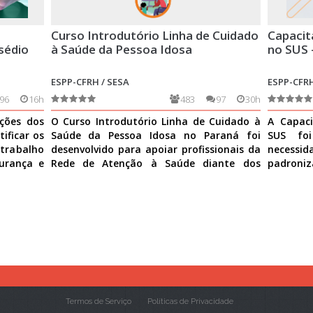
Curso Introdutório Linha de Cuidado
Capacit
sédio
à Saúde da Pessoa Idosa
no SUS 
ESPP-CFRH / SESA
ESPP-CFRH
96
16h
483
97
30h
ições dos
O Curso Introdutório Linha de Cuidado à
A Capaci
ificar os
Saúde da Pessoa Idosa no Paraná foi
SUS fo
 trabalho
desenvolvido para apoiar profissionais da
necess
urança e
Rede de Atenção à Saúde diante dos
padroniz
desafios do envelhe
Ver mais
nas ativi
Termos de Serviço
Políticas de Privacidade