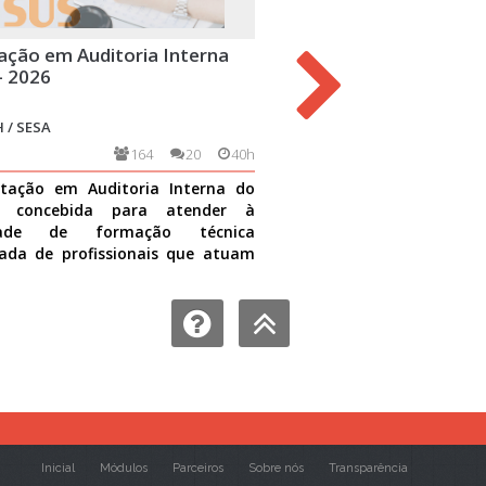
ação em Auditoria Interna
Trabalho com Grupos na
- 2026
Básica
 / SESA
ESPP-CFRH / UFRN / SESA
164
20
40h
3550
tação em Auditoria Interna do
O trabalho em grupo na ate
i concebida para atender à
uma das importantes est
idade de formação técnica
integração da equipe que g
ada de profissionais que atuam
cuidado à população assisti
dades de auditoria no S
Ver mais
direcionado
Ver mais
Inicial
Módulos
Parceiros
Sobre nós
Transparência