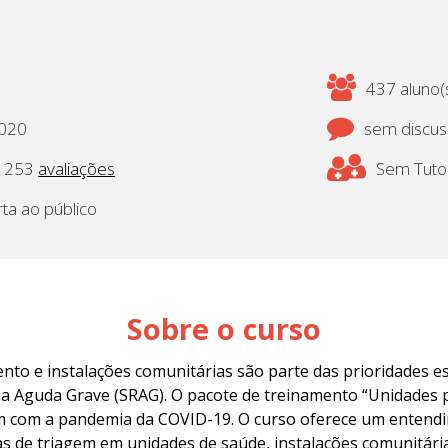
437 aluno(s
2020
sem discu
253
avaliações
Sem Tutor
rta ao público
Sobre o curso
nto e instalações comunitárias são parte das prioridades e
ia Aguda Grave (SRAG). O pacote de treinamento “Unidades 
am com a pandemia da COVID-19. O curso oferece um entend
s de triagem em unidades de saúde, instalações comunitária