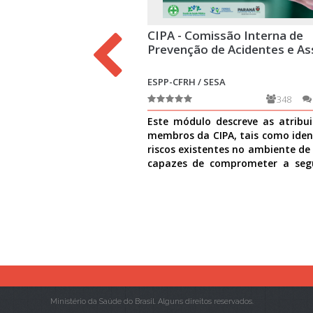
CIPA - Comissão Interna de
Prevenção de Acidentes e As
ESPP-CFRH / SESA
348
Este módulo descreve as atribu
membros da CIPA, tais como ident
riscos existentes no ambiente de
capazes de comprometer a seg
causar danos à
Ver mais
Ministério da Saúde do Brasil. Alguns direitos reservados.