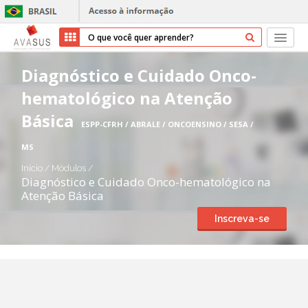
Início
Diagnóstico e Cuidado Onco-
hematológico na Atenção
Cursos
Básica
ESPP-CFRH / ABRALE / ONCOENSINO / SESA /
Parceiros
MS
Sobre nós
Início
/
Módulos
/
Diagnóstico e Cuidado Onco-hematológico na
Atenção Básica
Transparência
Inscreva-se
Ajuda
Entrar
Cadastrar