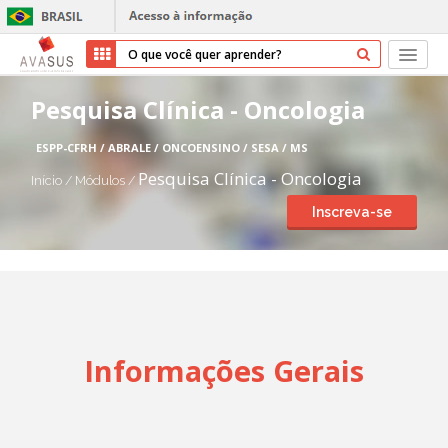
Início
Pesquisa Clínica - Oncologia
Cursos
ESPP-CFRH / ABRALE / ONCOENSINO / SESA / MS
Pesquisa Clínica - Oncologia
Início
/
Módulos
/
Parceiros
Inscreva-se
Sobre nós
Transparência
Ajuda
Informações Gerais
Entrar
Cadastrar