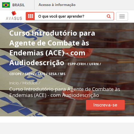
Início
Curso Introdutório para
Agente de Combate às
Cursos
Endemias (ACE) - com
Parceiros
Audiodescrição
ESPP-CFRH / UFRN /
Sobre nós
CEFOPE / SEDIS / LAIS / SESA / MS
Início
/
Módulos
/
Transparência
Curso Introdutório para Agente de Combate às
Endemias (ACE) - com Audiodescrição
Ajuda
Inscreva-se
Entrar
Cadastrar