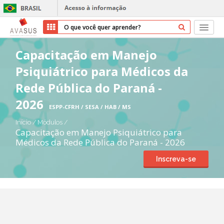
Início
Capacitação em Manejo
Psiquiátrico para Médicos da
Cursos
Rede Pública do Paraná -
Parceiros
2026
ESPP-CFRH / SESA / HAB / MS
Sobre nós
Início
/
Módulos
/
Capacitação em Manejo Psiquiátrico para
Médicos da Rede Pública do Paraná - 2026
Transparência
Inscreva-se
Ajuda
Entrar
Cadastrar