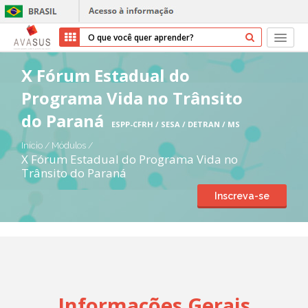
Início
X Fórum Estadual do
Programa Vida no Trânsito
Cursos
do Paraná
ESPP-CFRH / SESA / DETRAN / MS
Parceiros
Início
/
Módulos
/
X Fórum Estadual do Programa Vida no
Sobre nós
Trânsito do Paraná
Inscreva-se
Transparência
Ajuda
Entrar
Cadastrar
Informações Gerais