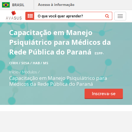
Início
Capacitação em Manejo
Psiquiátrico para Médicos da
Cursos
Rede Pública do Paraná
ESPP-
Parceiros
CFRH / SESA / HAB / MS
Sobre nós
Início
/
Módulos
/
Capacitação em Manejo Psiquiátrico para
Médicos da Rede Pública do Paraná
Transparência
Inscreva-se
Ajuda
Entrar
Cadastrar