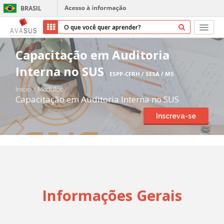
Início
Capacitação em Auditoria
Interna no SUS
Cursos
ESPP-CFRH / SESA / MS
Início
/
Módulos
/
Parceiros
Capacitação em Auditoria Interna no SUS
Inscreva-se
Sobre nós
Transparência
Ajuda
Informações Gerais
Entrar
Cadastrar