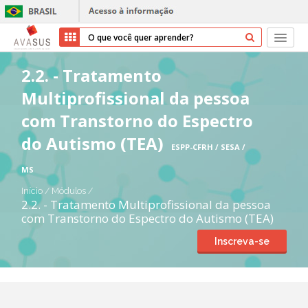
Início
2.2. - Tratamento
Multiprofissional da pessoa
Cursos
com Transtorno do Espectro
Parceiros
do Autismo (TEA)
ESPP-CFRH / SESA /
Sobre nós
MS
Início
/
Módulos
/
Transparência
2.2. - Tratamento Multiprofissional da pessoa
com Transtorno do Espectro do Autismo (TEA)
Ajuda
Inscreva-se
Entrar
Cadastrar