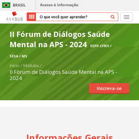
Início
II Fórum de Diálogos Saúde
Mental na APS - 2024
Cursos
ESPP-CFRH /
SESA / MS
Parceiros
Início
/
Módulos
/
II Fórum de Diálogos Saúde Mental na APS -
Sobre nós
2024
Inscreva-se
Transparência
Ajuda
Entrar
Cadastrar
Informações Gerais