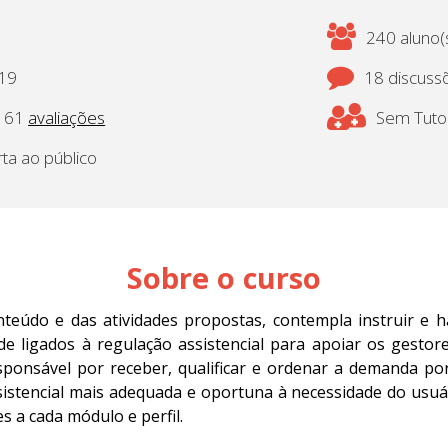
240 aluno(s
019
18 discuss
61
avaliações
Sem Tutor
rta ao público
Sobre o curso
nteúdo e das atividades propostas
, contempla instruir e h
de ligados à regulação assistencial para apoiar os gesto
ponsável por receber, qualificar e ordenar a demanda por
ssistencial mais adequada e oportuna à necessidade do usuár
s a cada módulo e perfil.