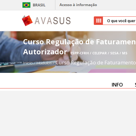
Curso Regulação de Faturamen
Autorizador
ESPP-CFRH / CELEPAR / SESA / MS
Curso Regulação de Faturamento
Início
/
Módulos
/
INFO