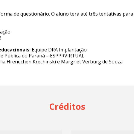
 forma de questionário. O aluno terá até três tentativas par
tação
R
educacionais:
Equipe DRA Implantação
de Pública do Paraná – ESPPRVIRTUAL
ilia Hrenechen Krechinski e Margriet Verburg de Souza
Créditos