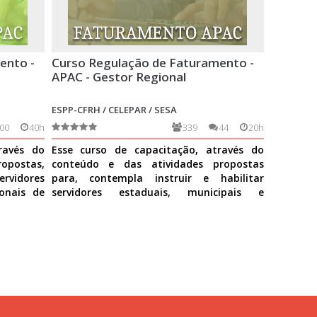
ento -
Curso Regulação de Faturamento -
APAC - Gestor Regional
ESPP-CFRH / CELEPAR / SESA
00
40h
339
44
20h
ravés do
Esse curso de capacitação, através do
opostas,
conteúdo e das atividades propostas
ervidores
para, contempla instruir e habilitar
ionais de
servidores estaduais, municipais e
profissionais de estabelecime
Ver mais