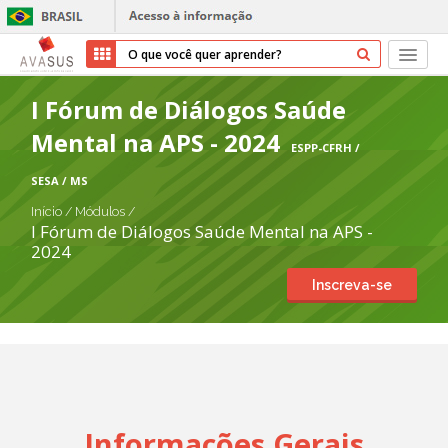
Início
I Fórum de Diálogos Saúde
Mental na APS - 2024
Cursos
ESPP-CFRH /
SESA / MS
Parceiros
Início
/
Módulos
/
I Fórum de Diálogos Saúde Mental na APS -
Sobre nós
2024
Inscreva-se
Transparência
Ajuda
Entrar
Cadastrar
Informações Gerais