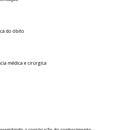
ica do óbito
cia médica e cirúrgica
 permitindo a construção do conhecimento.