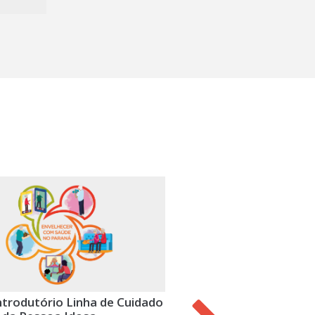
ntrodutório Linha de Cuidado
Capacitação em Auditori