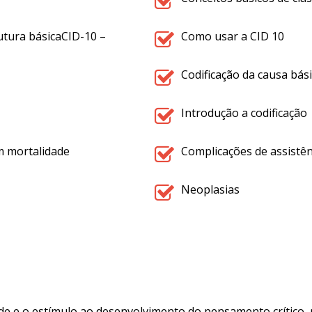
utura básicaCID-10 –
Como usar a CID 10
Codificação da causa bás
Introdução a codificação
em mortalidade
Complicações de assistên
Neoplasias
ade e o estímulo ao desenvolvimento do pensamento crítico,