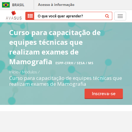
Início
Curso para capacitação de
equipes técnicas que
Cursos
realizam exames de
Parceiros
Mamografia
ESPP-CFRH / SESA / MS
Sobre nós
Início
/
Módulos
/
Curso para capacitação de equipes técnicas que
realizam exames de Mamografia
Transparência
Inscreva-se
Ajuda
Entrar
Cadastrar