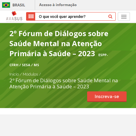
Início
2º Fórum de Diálogos sobre
Saúde Mental na Atenção
Cursos
Primária à Saúde – 2023
ESPP-
Parceiros
CFRH / SESA / MS
Sobre nós
Início
/
Módulos
/
2º Fórum de Diálogos sobre Saúde Mental na
Atenção Primária à Saúde – 2023
Transparência
Inscreva-se
Ajuda
Entrar
Cadastrar