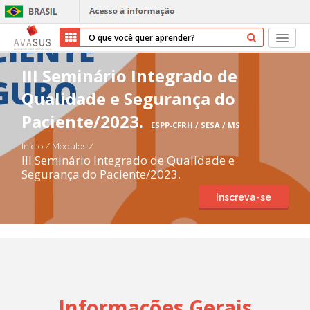
Início
III Seminário Integrado de
Qualidade e Segurança do
Cursos
Paciente/2023.
ESPP-CFRH / SESA / MS
Parceiros
Início
/
Módulos
/
III Seminário Integrado de Qualidade e
Sobre nós
Segurança do Paciente/2023.
Inscreva-se
Transparência
Ajuda
Entrar
Cadastrar
Informações Gerais