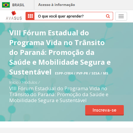
Início
VIII Fórum Estadual do
Programa Vida no Trânsito
Cursos
do Paraná: Promoção da
Parceiros
Saúde e Mobilidade Segura e
Sustentável
Sobre nós
ESPP-CFRH / PVP-PR / SESA / MS
Início
/
Módulos
/
Transparência
VIII Fórum Estadual do Programa Vida no
Trânsito do Paraná: Promoção da Saúde e
Mobilidade Segura e Sustentável
Ajuda
Inscreva-se
Entrar
Cadastrar