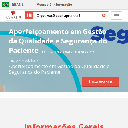
Início
Aperfeiçoamento em Gestão
da Qualidade e Segurança do
Cursos
Paciente
ESPP-CFRH / SESA / FUNEAS / MS
Parceiros
Início
/
Módulos
/
Aperfeiçoamento em Gestão da Qualidade e
Sobre nós
Segurança do Paciente
Inscreva-se
Transparência
Ajuda
Entrar
Cadastrar
Informações Gerais