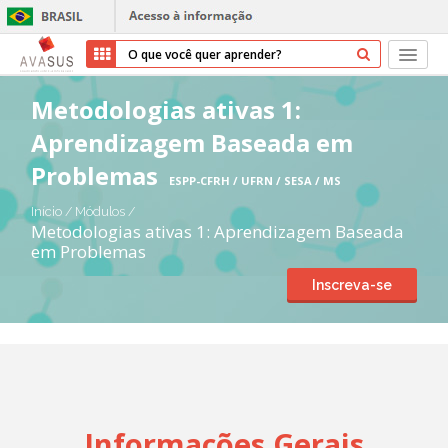
Início
Metodologias ativas 1:
Aprendizagem Baseada em
Cursos
Problemas
ESPP-CFRH / UFRN / SESA / MS
Parceiros
Início
/
Módulos
/
Metodologias ativas 1: Aprendizagem Baseada
Sobre nós
em Problemas
Inscreva-se
Transparência
Ajuda
Entrar
Cadastrar
Informações Gerais