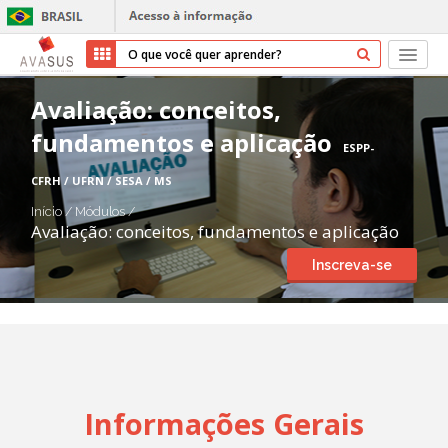
Início
Avaliação: conceitos,
fundamentos e aplicação
Cursos
ESPP-
CFRH / UFRN / SESA / MS
Parceiros
Início
/
Módulos
/
Avaliação: conceitos, fundamentos e aplicação
Sobre nós
Inscreva-se
Transparência
Ajuda
Entrar
Informações Gerais
Cadastrar