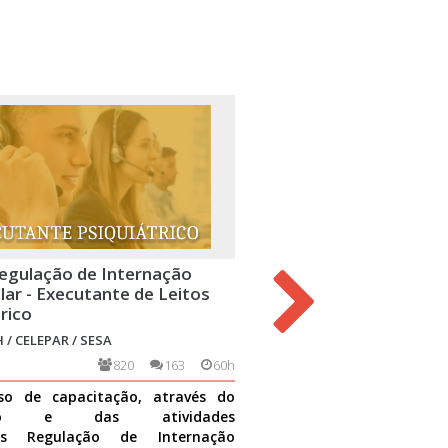
egulação de Internação
Curso Regulação de Int
lar - Executante de Leitos
Hospitalar - Executante
rico
 / CELEPAR / SESA
ESPP-CFRH / CELEPAR / SESA
820
163
60h
2697
so de capacitação, através do
Esse curso de capacitação
údo e das atividades
conteúdo e das atividade
as Regulação de Internação
contempla instruir e habili