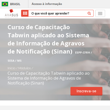
Início
Curso de Capacitação
Tabwin aplicado ao Sistema
Cursos
de Informação de Agravos
Parceiros
de Notificação (Sinan)
ESPP-CFRH /
Sobre nós
SESA / MS
Início
/
Módulos
/
Transparência
Curso de Capacitação Tabwin aplicado ao
Sistema de Informação de Agravos de
Notificação (Sinan)
Ajuda
Inscreva-se
Entrar
Cadastrar