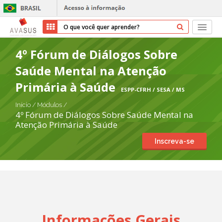
Início
4º Fórum de Diálogos Sobre
Saúde Mental na Atenção
Cursos
Primária à Saúde
ESPP-CFRH / SESA / MS
Parceiros
Início
/
Módulos
/
4º Fórum de Diálogos Sobre Saúde Mental na
Sobre nós
Atenção Primária à Saúde
Inscreva-se
Transparência
Ajuda
Entrar
Cadastrar
Informações Gerais